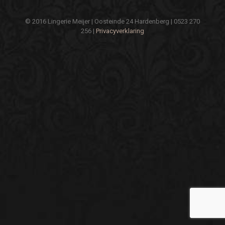
© 2016 Lingerie Meijer | Oosteinde 24 Hardenberg | 0523 270
256 |
Privacyverklaring