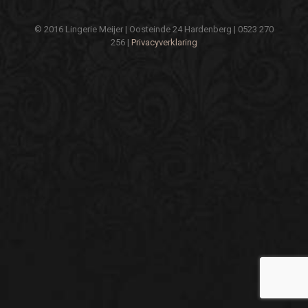
© 2016 Lingerie Meijer | Oosteinde 24 Hardenberg | 0523 270
256 |
Privacyverklaring