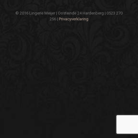
© 2016 Lingerie Meijer | Oosteinde 24 Hardenberg | 0523 270
256 |
Privacyverklaring