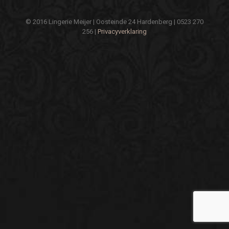
© 2016 Lingerie Meijer | Oosteinde 24 Hardenberg | 0523 270
256 |
Privacyverklaring