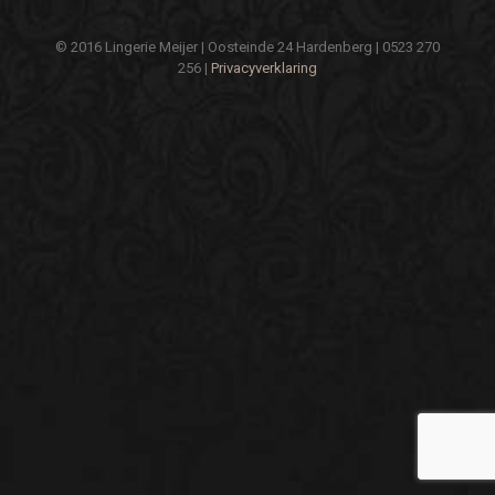
© 2016 Lingerie Meijer | Oosteinde 24 Hardenberg | 0523 270
256 |
Privacyverklaring