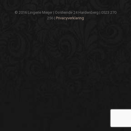
© 2016 Lingerie Meijer | Oosteinde 24 Hardenberg | 0523 270
256 |
Privacyverklaring