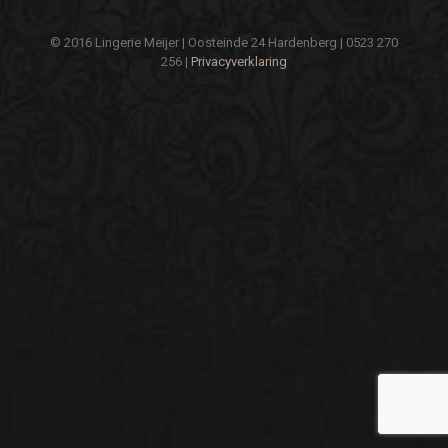
© 2016 Lingerie Meijer | Oosteinde 24 Hardenberg | 0523 270
256 |
Privacyverklaring