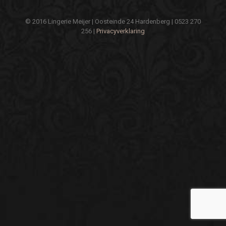
© 2016 Lingerie Meijer | Oosteinde 24 Hardenberg | 0523 270
256 |
Privacyverklaring