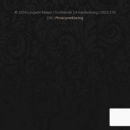
© 2016 Lingerie Meijer | Oosteinde 24 Hardenberg | 0523 270
256 |
Privacyverklaring