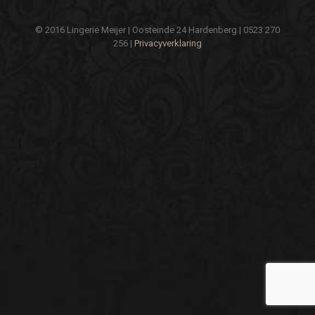
© 2016 Lingerie Meijer | Oosteinde 24 Hardenberg | 0523 270
256 |
Privacyverklaring