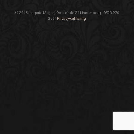
© 2016 Lingerie Meijer | Oosteinde 24 Hardenberg | 0523 270
256 |
Privacyverklaring